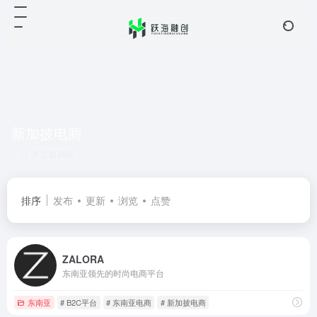
新加披电商
共 2 篇网址
排序
发布
更新
浏览
点赞
ZALORA
东南亚领先的时尚电商平台
东南亚
# B2C平台
# 东南亚电商
# 新加披电商