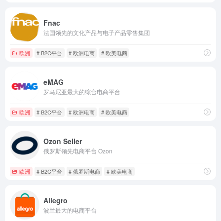
Fnac
法国领先的文化产品与电子产品零售集团
欧洲
# B2C平台
# 欧洲电商
# 欧美电商
eMAG
罗马尼亚最大的综合电商平台
欧洲
# B2C平台
# 欧洲电商
# 欧美电商
Ozon Seller
俄罗斯领先电商平台 Ozon
欧洲
# B2C平台
# 俄罗斯电商
# 欧美电商
Allegro
波兰最大的电商平台