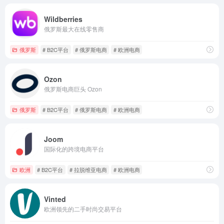
Wildberries
俄罗斯最大在线零售商
俄罗斯
# B2C平台
# 俄罗斯电商
# 欧洲电商
Ozon
俄罗斯电商巨头 Ozon
俄罗斯
# B2C平台
# 俄罗斯电商
# 欧洲电商
Joom
国际化的跨境电商平台
欧洲
# B2C平台
# 拉脱维亚电商
# 欧洲电商
Vinted
欧洲领先的二手时尚交易平台