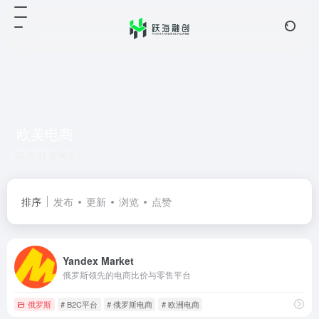
欧美电商
共 41 篇网址
排序
发布
更新
浏览
点赞
Yandex Market
俄罗斯领先的电商比价与零售平台
俄罗斯
# B2C平台
# 俄罗斯电商
# 欧洲电商