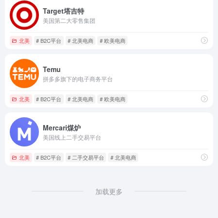
Target塔吉特
美国第二大零售集团
北美
# B2C平台
# 北美电商
# 欧美电商
Temu
拼多多旗下的电子商务平台
北美
# B2C平台
# 北美电商
# 欧美电商
Mercari煤炉
美国线上二手交易平台
北美
# B2C平台
# 二手交易平台
# 北美电商
加载更多