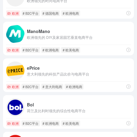
欧洲领先的时尚电商平台
欧洲
# B2C平台
# 德国电商
# 欧洲电商
ManoMano
欧洲领先的 DIY及家居园艺垂直电商平台
欧洲
# B2C平台
# 欧洲电商
# 欧美电商
ePrice
意大利领先的科技产品比价与电商平台
欧洲
# B2C平台
# 意大利电商
# 欧洲电商
Bol
荷兰及比利时领先的综合性电商平台
欧洲
# B2C平台
# 欧洲电商
# 欧美电商