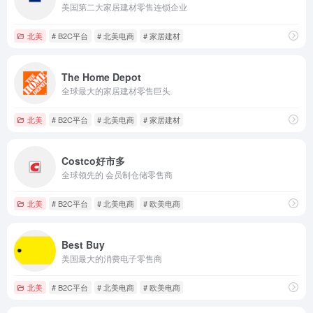
美国第二大家居建材零售连锁企业
北美
# B2C平台
# 北美电商
# 家居建材
The Home Depot
全球最大的家居建材零售巨头
北美
# B2C平台
# 北美电商
# 家居建材
Costco好市多
全球领先的 会员制仓储零售商
北美
# B2C平台
# 北美电商
# 欧美电商
Best Buy
美国最大的消费电子零售商
北美
# B2C平台
# 北美电商
# 欧美电商