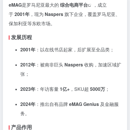
eMAG
是罗马尼亚最大的
综合
电商平台
，成立
于
2001年
，现为
Naspers
旗下企业，覆盖罗马尼亚、
保加利亚等东欧市场。
发展历程
2001年
：以在线书店起家，后扩展至全品类；
2012年
：被南非巨头
Naspers
收购，加速区域扩
张；
2023年
：年访客量
1亿+
，SKU超
5000万
；
2024年
：推出自有品牌
eMAG Genius
及金融服
务。
产品作用