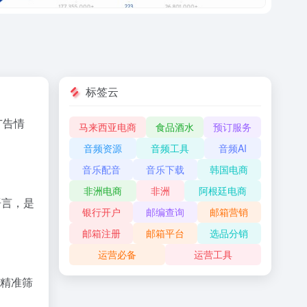
标签云
广告
情
马来西亚电商
食品酒水
预订服务
音频资源
音频工具
音频AI
音乐配音
音乐下载
韩国电商
非洲电商
非洲
阿根廷电商
语言，
是
银行开户
邮编查询
邮箱营销
邮箱注册
邮箱平台
选品分销
运营必备
运营工具
精准
筛