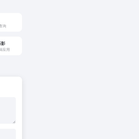
查询
巧影
辑应用