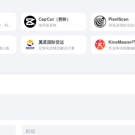
CapCut（剪映）
PixelScan
运营、广告实时监控，利润核算、数据分析
海外版剪映
浏览器指纹信息
翼星国际货运
KineMaster
汇聚FB海量网红，随心挑选优质网红进行群组推广。 网红资源丰富，价格实惠，信息透明，让你每一分钱都花得明明白白。
定制化的物流解决方案
专业移动视频编