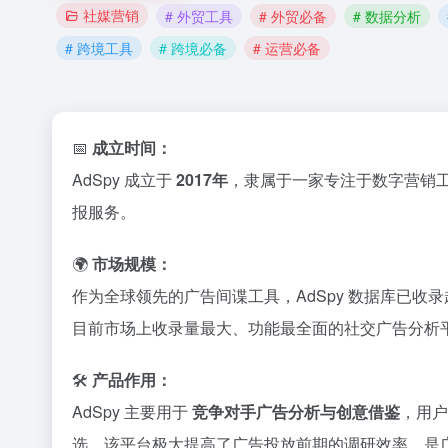
社媒营销
# 外贸工具
# 外贸必备
# 数据分析
# 跨境工具
# 跨境必备
# 运营必备
📅
成立
时间：
AdSpy
成立
于
2017
年
，
隶属
于
一家
专注
于
数字
营
销
报
服务。
🌍
市场
规模：
作为
全球
领先
的
广告
间谍
工具，
AdSpy
数据
库
已
收
录
目前
市场
上
收
录
量
最大、
功能
最
全面
的
社交
广告
分析
🛠️
产品
作用：
AdSpy
主要
用于
竞争
对手
广告
分析
与
创意
借鉴
，
用户
选。
该
平台
极大
提高
了
广告
投放
前期
的
调
研
效率，
是