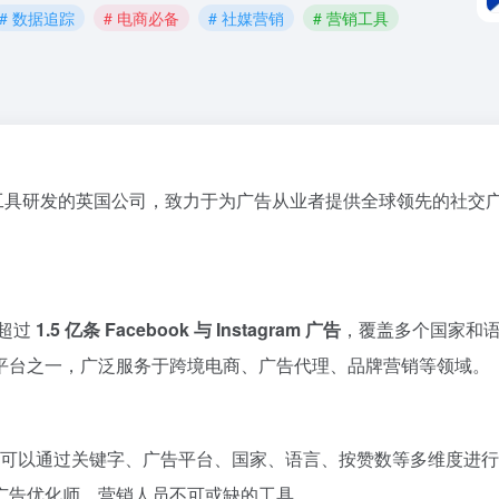
# 数据追踪
# 电商必备
# 社媒营销
# 营销工具
工具
研发
的
英国
公司，
致力
于
为
广告
从业
者
提供
全球
领先
的
社交
超过
1.5
亿
条
Facebook
与
Instagram
广告
，
覆盖
多个
国家
和
平台
之一，
广泛
服务
于
跨
境
电
商、
广告
代理、
品牌
营
销
等
领域。
可以
通过
关键
字、
广告
平台、
国家、
语言、
按
赞
数
等
多
维
度
进行
广告
优
化
师、
营
销
人员
不可或缺
的
工具。