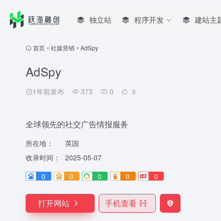
独立站
程序开发
建站主
首页
•
社媒营销
•
AdSpy
AdSpy
1年前发布
373
0
0
全球领先的社交广告情报服务
所在地：
英国
收录时间：
2025-05-07
0
0
0
0
0
打开网站
手机查看