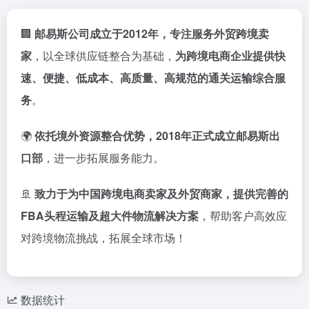
🏢
邮
易
斯
公司
成立
于
2012
年，
专注
服务
外贸
跨
境
卖
家
，
以
全球
供应
链
整合
为
基础，
为
跨
境
电
商
企业
提供
快
速、
便捷、
低成本、
高
质量、
高
规范
的
通
关
运输
综合
服
务
。
🌍
依托
境外
资源
整合
优势，
2018
年
正式
成立
邮
易
斯
出
口
部
，
进一步
拓展
服务
能力。
🚢
致力
于
为
中国
跨
境
电
商
卖
家
及
外贸
商家，
提供
完善
的
FBA
头
程
运输
及
超大
件
物流
解决
方案
，
帮助
客户
高效
应
对
跨
境
物流
挑战，
拓展
全球
市场！
数据统计