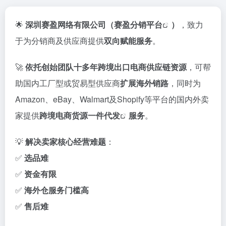
🌟
深圳赛盈网络有限公司（赛盈
分销平台
）
，致力
于为分销商及供应商提供
双向赋能服务
。
🚀
依托创始团队十多年跨境出口电商供应链资源
，可帮
助国内工厂型或贸易型供应商
扩展海外销路
，同时为
Amazon、eBay、Walmart及Shopify等平台的国内外卖
家提供
跨境电商货源
一件代发
服务
。
💡
解决卖家核心经营难题
：
✅
选品难
✅
资金有限
✅
海外仓服务门槛高
✅
售后难