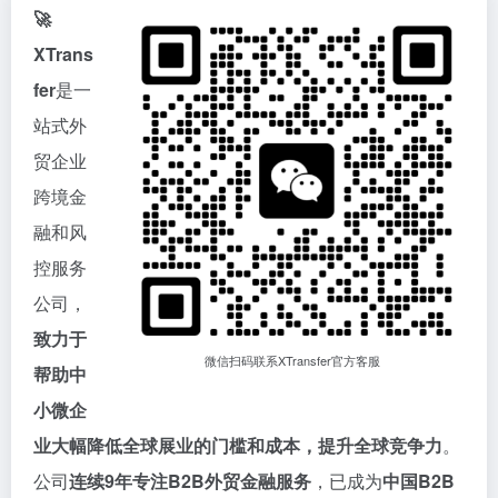
🚀
XTrans
fer
是一
站式外
贸企业
跨境金
融和风
控服务
公司，
致力于
微信扫码联系XTransfer官方客服
帮助中
小微企
业大幅降低全球展业的门槛和成本，提升全球竞争力
。
公司
连续9年专注B2B外贸金融服务
，已成为
中国B2B