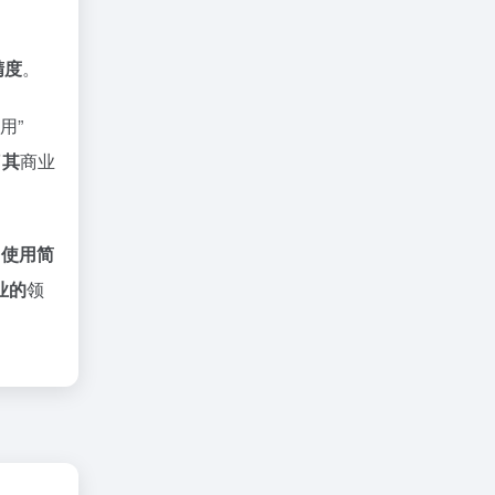
精度
。
用”
了其
商业
它使用简
业的
领