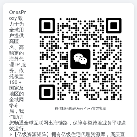
OnesPr
oxy 致
力于为
全球用
户提供
高匿
名、高
稳定的
海外代
理 IP 服
务。依
托覆盖
190 +
国家及
地区的
全域网
络布
微信扫码联系OnesProxy官方客服
局，我
们助力
您畅通全球互联网出海链路，保障各类跨境业务平稳高
效运行。
⚡【亿级资源矩阵】拥有亿级住宅代理资源库，底层直