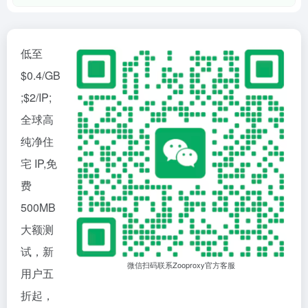
低至
$0.4/GB
;$2/IP;
全球高
纯净住
宅 IP,免
费
500MB
大额测
试，新
微信扫码联系Zooproxy官方客服
用户五
折起，