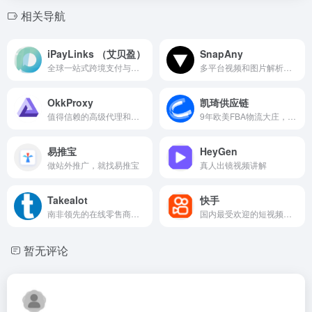
相关导航
iPayLinks （艾贝盈）
SnapAny
全球一站式跨境支付与资金清结算平台
多平台视频和图片解析下载的在线工具
OkkProxy
凯琦供应链
值得信赖的高级代理和网页抓取解决方案提供商
9年欧美FBA物流大庄，亚马逊ShipTrack承运商、亚马逊SPN服务商，致力于为卖家提供安全、稳定、快捷的欧美加FBA物流服务。
易推宝
HeyGen
做站外推广，就找易推宝
真人出镜视频讲解
Takealot
快手
南非领先的在线零售商平台
国内最受欢迎的短视频平台之一
暂无评论