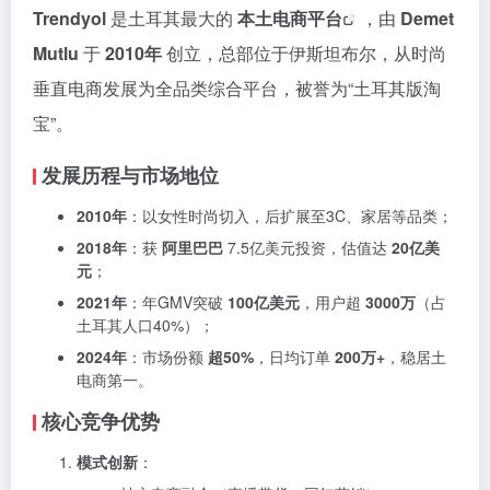
Trendyol
是土耳其最大的
本土
电商平台
，由
Demet
Mutlu
于
2010年
创立，总部位于伊斯坦布尔，从时尚
垂直电商发展为全品类综合平台，被誉为“土耳其版淘
宝”。
发展历程与市场地位
2010年
：以女性时尚切入，后扩展至3C、家居等品类；
2018年
：获
阿里巴巴
7.5亿美元投资，估值达
20亿美
元
；
2021年
：年GMV突破
100亿美元
，用户超
3000万
（占
土耳其人口40%）；
2024年
：市场份额
超50%
，日均订单
200万+
，稳居土
电商第一。
核心竞争优势
模式创新
：