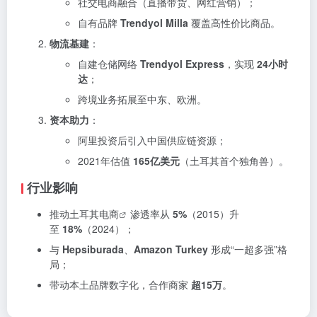
社交电商融合（直播带货、网红营销）；
自有品牌
Trendyol Milla
覆盖高性价比商品。
物流基建
：
自建仓储网络
Trendyol Express
，实现
24小时
达
；
跨境业务拓展至中东、欧洲。
资本助力
：
阿里投资后引入中国供应链资源；
2021年估值
165亿美元
（土耳其首个独角兽）。
行业影响
推动
土耳其电商
渗透率从
5%
（2015）升
至
18%
（2024）；
与
Hepsiburada
、
Amazon Turkey
形成“一超多强”格
局；
带动本土品牌数字化，合作商家
超15万
。