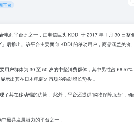
电商平台
综合
电商平台
之一，由电信巨头 KDDI 于 2017 年 1 月 30 日
グ」后推出。该平台主要面向 KDDI 的移动用户，商品涵盖美食
员，主要用户群体为 30 至 50 岁的中坚消费群体，其中男性占 66.57
元，显示出其在
日本电商
市场的强劲增长势头 。
，体现了其在移动端的优势 。此外，平台还提供“购物保障服务”，
场中最具发展潜力的平台之一 。