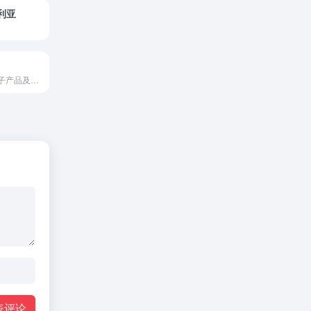
大利亚
葡萄牙领先的电子产品及家电零售连锁品牌
表评论