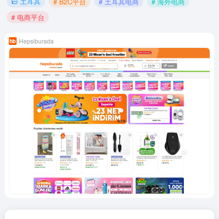
土耳其
# B2C平台
# 土耳其电商
# 海外电商
# 电商平台
Hepsiburada