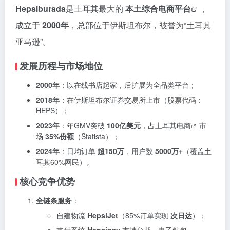
Hepsiburada
是土耳其最大的
本土综合
电商平台
，
成立于
2000年
，总部位于伊斯坦布尔，被誉为“土耳其
亚马逊”。
发展历程与市场地位
2000年
：以在线书店起家，后扩展为全品类平台；
2018年
：在伊斯坦布尔证券交易所上市（股票代码：
HEPS）；
2023年
：年GMV突破
100亿美元
，占
土耳其电商
市
场
35%份额
（Statista）；
2024年
：日均订单
超150万
，用户数
5000万+
（覆盖土
耳其60%网民）。
核心竞争优势
全链条服务
：
自建物流
HepsiJet
（85%订单实现
次日达
）；