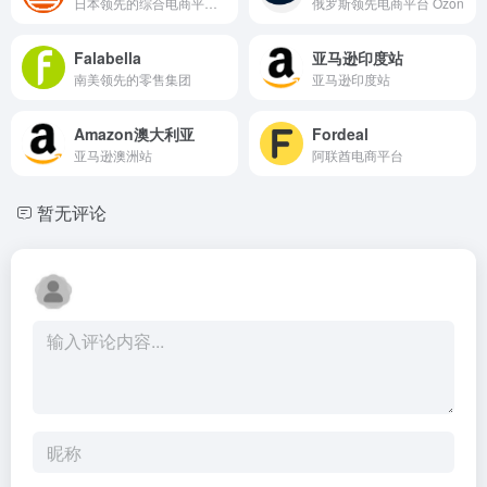
日本领先的综合电商平台之一
俄罗斯领先电商平台 Ozon
Falabella
亚马逊印度站
南美领先的零售集团
亚马逊印度站
Amazon澳大利亚
Fordeal
亚马逊澳洲站
阿联酋电商平台
暂无评论