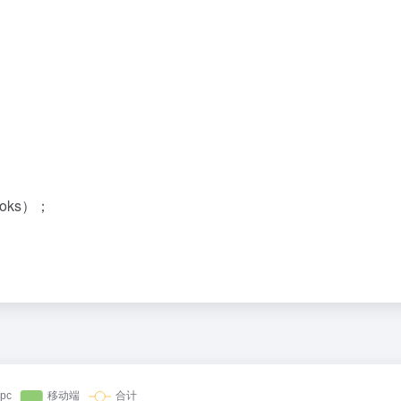
oks）；