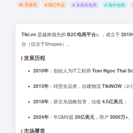
东南亚
# B2C平台
# 东南亚电商
# 海外电商
Tiki.vn
是越南领先的
B2C
电商平台
，成立于
201
台（仅次于Shopee）。
发展历程
2010年
：创始人为IT工程师
Tran Ngoc Thai S
2013年
：转型全品类，自建物流
TikiNOW
（2
2018年
：获京东战略投资，估值
4.5亿美元
；
2024年
：年GMV超
20亿美元
，用户
3000万+
。
市场覆盖