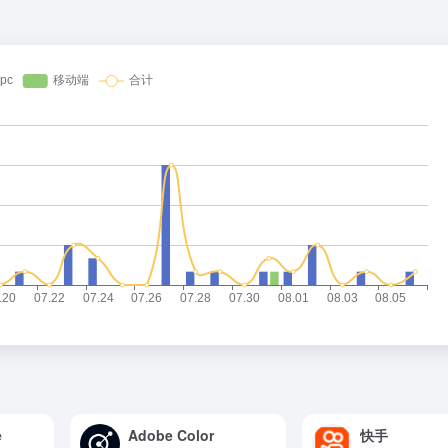
e
Adobe Color
快手