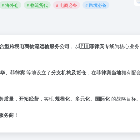
# 海外仓
# 物流货代
# 电商必备
# 跨境必备
合型跨境电商物流运输服务公司
，以
🇵🇭菲律宾专线
为核心业
华、菲律宾
等地设立了
分支机构及货仓
，在
菲律宾当地
拥有配
务质量
，
开拓经营
，实现
规模化、多元化、国际化
的战略目标
服务商
！