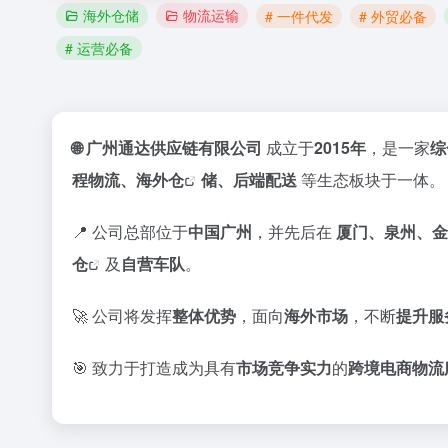
海外仓储
物流运输
# 一件代发
# 外贸必备
# 运营必备
🌐 广州通达供应链有限公司
成立于
2015年
，是一家
综
程物流、
海外仓
储、后端配送
等生态板块于一体。
📍 公司总部位于
中国广州
，并先后在
厦门、泉州、金
仓
及
自营车队
。
🚀 公司将发挥
整体优势
，面向
海外市场
，不断
提升服
🎯 致力于打造成为具有
市场竞争实力
的
跨境电商物流