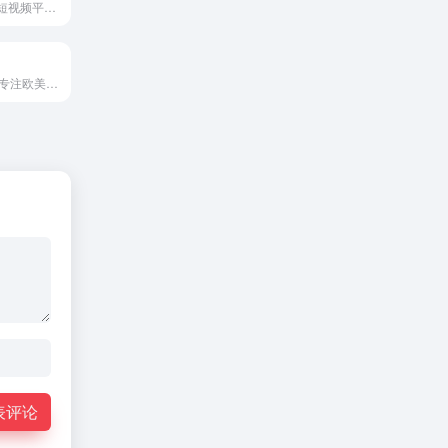
国内最受欢迎的短视频平台之一
10年行业经验，专注欧美日加澳一件代发、FBA退货换标、FBA中转补仓、跨国运输 等仓储服务
表评论