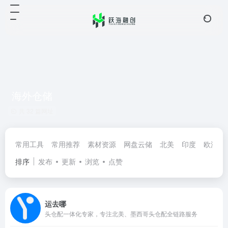
海外仓储
共 32 篇网址
常用工具
常用推荐
素材资源
网盘云储
北美
印度
欧洲
排序
发布
更新
浏览
点赞
运去哪
头仓配一体化专家，专注北美、墨西哥头仓配全链路服务