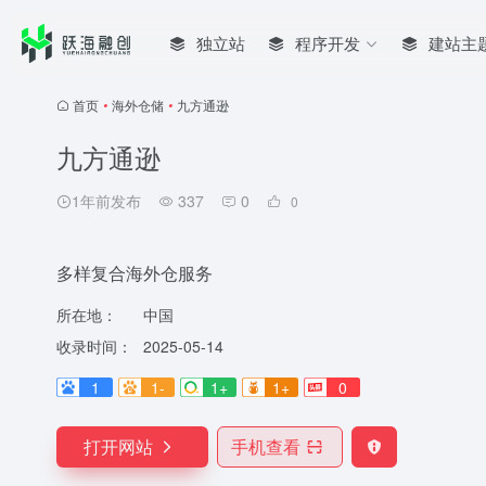
独立站
程序开发
建站主
首页
•
海外仓储
•
九方通逊
九方通逊
1年前发布
337
0
0
多样复合海外仓服务
所在地：
中国
收录时间：
2025-05-14
1
1-
1+
1+
0
打开网站
手机查看