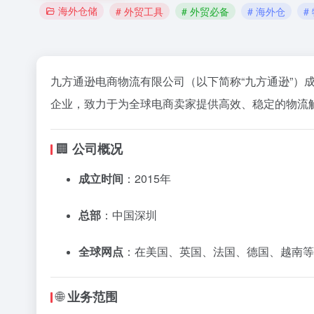
海外仓储
# 外贸工具
# 外贸必备
# 海外仓
#
九
方
通
逊
电
商
物流
有限公司（
以下
简称“
九
方
通
逊”）
企业，
致力
于
为
全球
电
商
卖
家
提供
高效、
稳定
的
物流
🏢
公司
概况
成立
时间
：
2015
年
总部
：
中国
深圳
全球
网点
：
在
美国、
英国、
法国、
德国、
越南
等
🌐
业务
范围