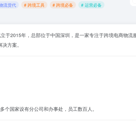
 物流货代
# 跨境工具
# 跨境必备
# 运营必备
成立
于
2015
年，
总部
位于
中国
深圳，
是
一家
专注
于
跨
境
电
商
物流
解决
方案。
多个
国家
设
有
分
公司
和
办事
处，
员工
数百
人。