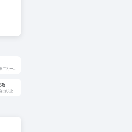
集获客、营销和推广为一体的自动化邮件营销管理平台
安盈
注为全球企业与自由职业者提供跨境支付解决方案