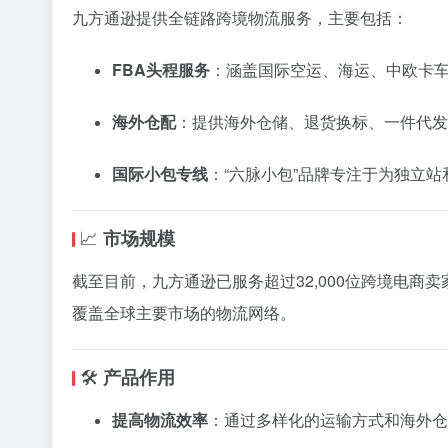
九
方
通
逊
提供
全
链
路
跨
境
物流
服务，
主要
包括：
FBA
头
程
服务
：
涵
盖
国际
空运、
海运、
中欧
卡
海外
仓
配
：
提供
海外
仓
储、
退
货
换
标、
一件
代
发
国际
小包
专线
：
“
六
脉
小包”
品牌
专注
于
为
独立
站
📈
市场
规模
截至
目前，
九
方
通
逊
已
服务
超过
32,000
位
跨
境
电
商
卖
覆盖
全球
主要
市场
的
物流
网络。
🛠️
产品
作用
提高
物流
效率
：
通过
多样
化
的
运输
方式
和
海外
仓