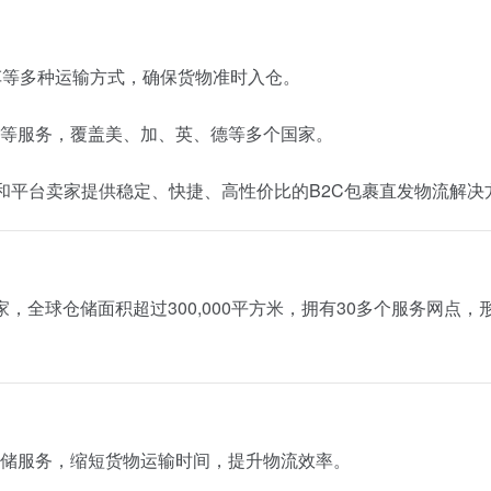
车
等
多种
运输
方式，
确保
货物
准时
入
仓。
等
服务，
覆盖
美、
加、
英、
德
等
多个
国家。
和
平台
卖
家
提供
稳定、
快捷、
高
性
价
比
的
B2C
包裹
直
发
物流
解决
家，
全球
仓
储
面积
超过
300,000
平方米，
拥有
30
多个
服务
网点，
储
服务，
缩短
货物运输
时间，
提升
物流
效率。