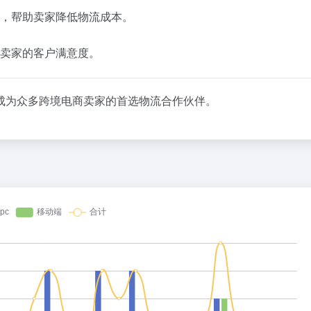
，
帮助
卖
家
降低
物流
成本。
卖
家
的
客户
满意
度。
成为
众多
跨
境
电
商
卖
家
的
首
选
物流
合作
伙伴。