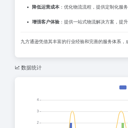
降低
运营
成本
：
优
化
物流
流程，
提供
定制
化
服务
增强
客户
体验
：
提供
一站
式
物流
解决
方案，
提升
九
方
通
逊
凭借
其
丰富
的
行业
经验
和
完善
的
服务
体系，
数据统计