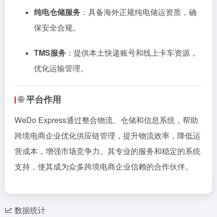
纯
电
仓
储
服务
：
具备
海外
正规
纯
电
储
运
资
质，
确
保
安全
合
规。
TMS
服务
：
提供
本土
快递
账
号
和
线上
卡车
资源，
优
化
运输
管理。
🌐
平台
作用
WeDo
Express
通过
整合
物流、
仓
储
和
信息
系统，
帮助
跨
境
电
商
企业
优
化
供应
链
管理，
提升
物流
效率，
降低
运
营
成本，
增强
市场
竞争
力。
其
专业
的
服务
和
稳定
的
系统
支持，
使
其
成为
众多
跨
境
电
商
企业
信赖
的
合作
伙伴。
数据统计