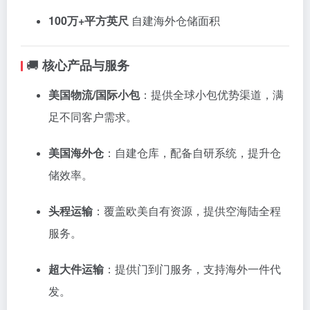
100
万+
平方
英尺
自建
海外
仓
储
面积
🚚
核心
产品
与
服务
美国
物流/
国际
小包
：
提供
全球
小包
优势
渠道，
满
足
不同
客户
需求。
美国
海外
仓
：
自建
仓库，
配备
自
研
系统，
提升
仓
储
效率。
头
程
运输
：
覆盖
欧美
自有
资源，
提供
空海
陆
全程
服务。
超大
件
运输
：
提供
门
到
门
服务，
支持
海外
一件
代
发。