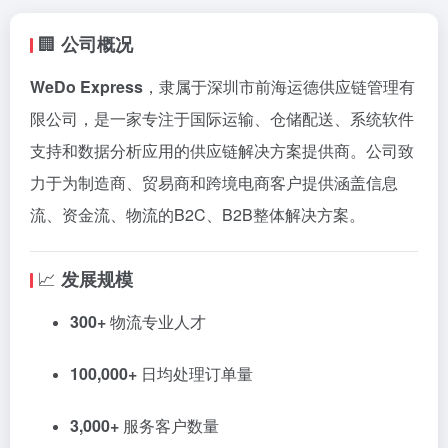
🏢
公司
概况
WeDo
Express
，
隶属
于
深圳
市
前
海运
德
供应
链
管理
有
限公司，
是
一家
专注
于
国际
运输、
仓
储
配送、
系统
软件
支持
和
数据
分析
应用
的
供应
链
解决
方案
提供
商。
公司
致
力
于
为
制造
商、
贸易
商
和
跨
境
电
商
客户
提供
涵
盖
信息
流、
资金
流、
物流
的
B2C、
B2B
整体
解决
方案。
📈
发展
规模
300+
物流
专业
人才
100,000+
日
均
处理
订单
量
3,000+
服务
客户
数量