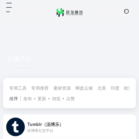
社媒平台
共 16 篇网址
常用工具
常用推荐
素材资源
网盘云储
北美
印度
欧洲
排序
发布
更新
浏览
点赞
Tumblr（汤博乐）
轻博客社交平台