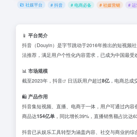
社媒平台
# 抖音
# 电商必备
# 社媒营销
# 
📱
平台简介
抖音（Douyin）是字节跳动于2016年推出的短视
法推荐，满足用户个性化内容需求，已成为中国最受
📊
市场规模
截至2023年，
抖音
日活跃用户超过
8亿
，电商总成
🛍️
产品作用
抖音集短视频、直播、电商于一体，用户可通过内容
商品达
154亿单
，同比增长39%，直播销售额占比达6
抖音已从娱乐工具转型为涵盖内容、社交与商业的综