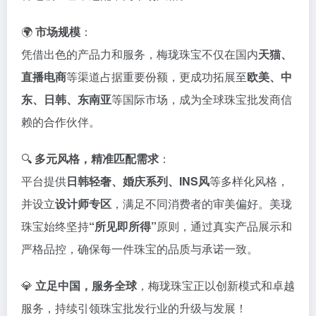
🌍
市场规模
：
凭借出色的产品力和服务，梅珑珠宝不仅在国内
天猫、
直播电商
等渠道占据重要份额，更成功拓展至
欧美、中
东、日韩、东南亚
等国际市场，成为全球珠宝批发商信
赖的合作伙伴。
🔍
多元风格，精准匹配需求
：
平台提供
日韩轻奢、婚庆系列、INS风
等多样化风格，
并设立
设计师专区
，满足不同消费者的审美偏好。美珑
珠宝始终坚持
“所见即所得”
原则，通过真实产品展示和
严格品控，确保每一件珠宝的品质与承诺一致。
💎
立足中国，服务全球
，梅珑珠宝正以创新模式和卓越
服务，持续引领珠宝批发行业的升级与发展！