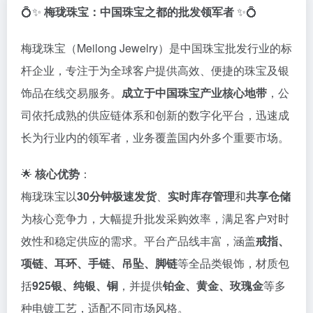
💍✨
梅珑珠宝：中国珠宝之都的批发领军者
✨💍
梅珑珠宝（Meilong Jewelry）是中国珠宝批发行业的标
杆企业，专注于为全球客户提供高效、便捷的珠宝及银
饰品在线交易服务。
成立于中国珠宝产业核心地带
，公
司依托成熟的供应链体系和创新的数字化平台，迅速成
长为行业内的领军者，业务覆盖国内外多个重要市场。
🌟
核心优势
：
梅珑珠宝以
30分钟极速发货
、
实时库存管理
和
共享仓储
为核心竞争力，大幅提升批发采购效率，满足客户对时
效性和稳定供应的需求。平台产品线丰富，涵盖
戒指、
项链、耳环、手链、吊坠、脚链
等全品类银饰，材质包
括
925银、纯银、铜
，并提供
铂金、黄金、玫瑰金
等多
种电镀工艺，适配不同市场风格。