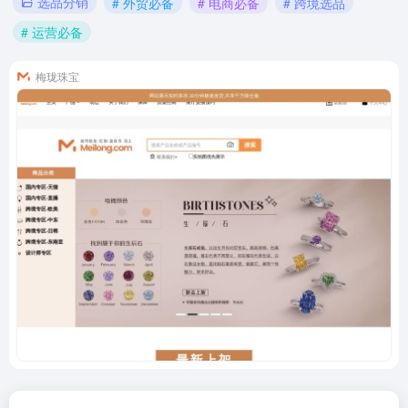
选品分销
# 外贸必备
# 电商必备
# 跨境选品
# 运营必备
梅珑珠宝