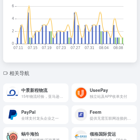
相关导航
中景新程物流
UseePay
15年物流经验，亚马逊SPN服务商。致力于整合北美、南美资源
独立站及APP收单支付
PayPal
Feem
全球支付龙头企业之一
提供无需互联网连接的本地文件传输解决方案
蜗牛海拍
领格国际货运
海外开箱视频/买家秀视频/ugc视频/亚马逊影响者视频，行业市占率第一
美国整柜专家、FBA大件卡派、纽约/芝加哥海外仓