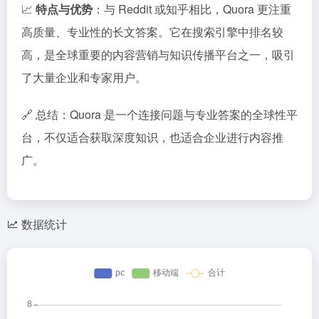
📈
特点
与
优势
：
与
Reddit
或
知
乎
相比，
Quora
更
注重
高
质量、
专业
性的
长
文
答案。
它
在
搜索
引擎
中
排名
较
高，
是
全球
重要
的
内容
营
销
与
知识
传播
平台
之一，
吸引
了
大量
企业
和
专家
用户。
🔗
总结：
Quora
是
一个
连接
问题
与
专业
答案
的
全球
性
平
台，
不仅
适合
获取
深度
知识，
也
适合
企业
进行
内容
推
广。
数据统计