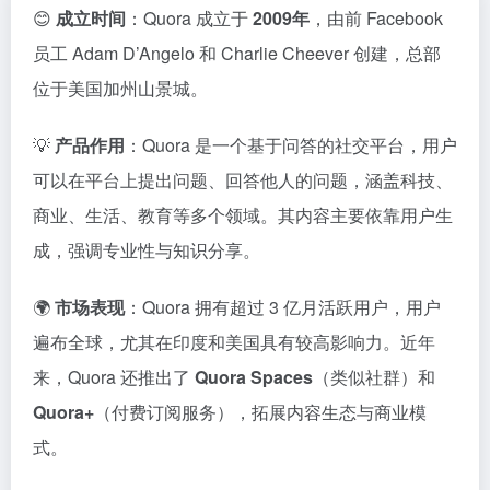
😊
成立
时间
：
Quora
成立
于
2009
年
，
由
前
Facebook
员工
Adam
D’Angelo
和
Charlie
Cheever
创建，
总部
位于
美国
加州
山
景
城。
💡
产品
作用
：
Quora
是
一个
基于
问答
的
社交
平台，
用户
可以
在
平台
上
提出
问题、
回答
他人
的
问题，
涵
盖
科技、
商业、
生活、
教育
等
多个
领域。
其
内容
主要
依靠
用户
生
成，
强调
专业
性
与
知识
分享。
🌍
市场
表现
：
Quora
拥有
超过
3
亿
月
活跃
用户，
用户
遍布
全球，
尤其在
印度
和
美国
具有
较
高
影响
力。
近年
来，
Quora
还
推出
了
Quora
Spaces
（
类似
社
群）
和
Quora+
（
付
费
订阅
服务），
拓展
内容
生态
与
商业
模
式。