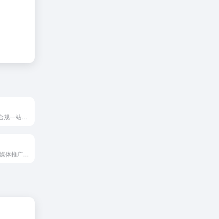
综服跨境，跨境合规一站式服务平台
网红营销与社交媒体推广的撮合平台