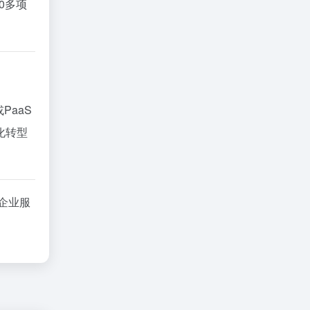
0多项
PaaS
化转型
企业服