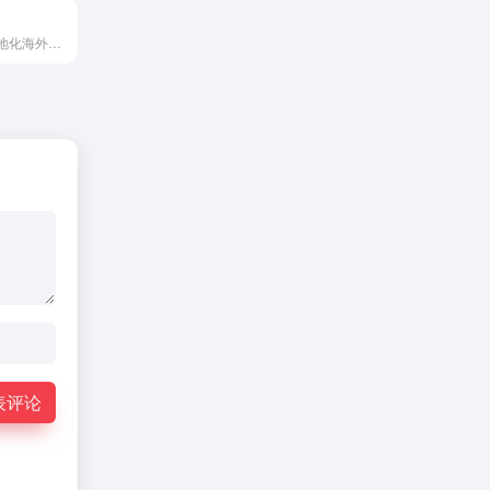
来自新加坡的本地化海外仓服务商，致力于为全球品牌提供全方位仓储物流服务
表评论