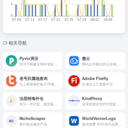
相关导航
Pyvio湃沃
微云
专注于构建全球本地化金融服务
腾讯公司推出的云存储与文件管理平台
老号归属地查询
Adobe Firefly
右上角搜索栏输入TK账号名称，查询老号归属国家
生成式人工智能平台
法思特海外仓
KindProxy
专注一件代发，退货换标，全球转运，清库存服务，专业，靠谱，真诚
全球优质住宅IP代理提供商，提供高纯净度动态IP（5GB套餐仅需$0.85/GB），独享原生的静态IP（低至$3.4/IP/30天），注册可享15%折扣。
NicheScraper
WorldVectorLogo
每日推送爆款产品
提供免费 SVG 格式品牌标志的平台