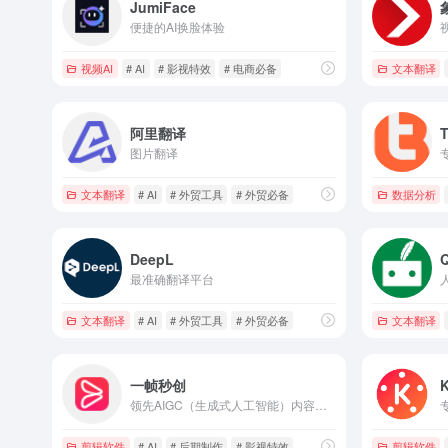
JumiFace
便捷的AI换脸体验
视频AI
# AI
# 影视特效
# 电商必备
文本翻译
阿里翻译
图片翻译
文本翻译
# AI
# 外贸工具
# 外贸必备
数据分析
DeepL
Q
最准确翻译平台
文本翻译
# AI
# 外贸工具
# 外贸必备
文本翻译
一帧秒创
领先AIGC（生成式人工智能）内容创作平台
剪辑软件
# AI
# 后期制作
# 影视特效
剪辑软件