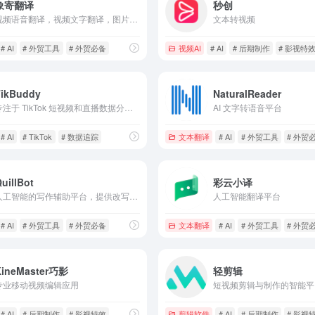
象寄翻译
秒创
视频语音翻译，视频文字翻译，图片翻译，一键抠图
文本转视频
# AI
# 外贸工具
# 外贸必备
视频AI
# AI
# 后期制作
# 影视特
TikBuddy
NaturalReader
专注于 TikTok 短视频和直播数据分析与营销管理的综合平台
AI 文字转语音平台
# AI
# TikTok
# 数据追踪
文本翻译
# AI
# 外贸工具
# 外贸
uillBot
彩云小译
人工智能的写作辅助平台，提供改写、摘要、语法检查
人工智能翻译平台
# AI
# 外贸工具
# 外贸必备
文本翻译
# AI
# 外贸工具
# 外贸
KineMaster巧影
轻剪辑
专业移动视频编辑应用
短视频剪辑与制作的智能平
# AI
# 后期制作
# 影视特效
剪辑软件
# AI
# 后期制作
# 影视