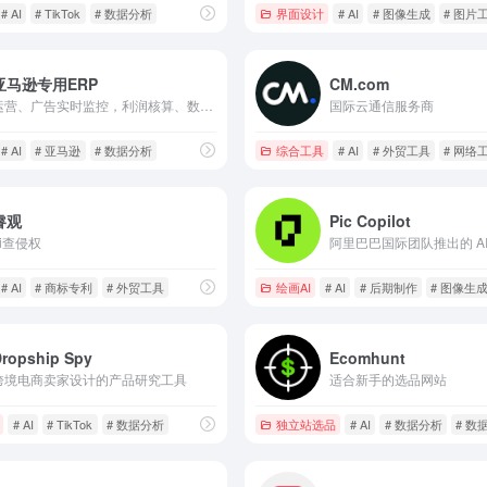
# AI
# TikTok
# 数据分析
界面设计
# AI
# 图像生成
# 图片
亚马逊专用ERP
CM.com
运营、广告实时监控，利润核算、数据分析
国际云通信服务商
# AI
# 亚马逊
# 数据分析
综合工具
# AI
# 外贸工具
# 网络
睿观
Pic Copilot
ai查侵权
# AI
# 商标专利
# 外贸工具
绘画AI
# AI
# 后期制作
# 图像生
Dropship Spy
Ecomhunt
跨境电商卖家设计的产品研究工具
适合新手的选品网站
# AI
# TikTok
# 数据分析
独立站选品
# AI
# 数据分析
# 数