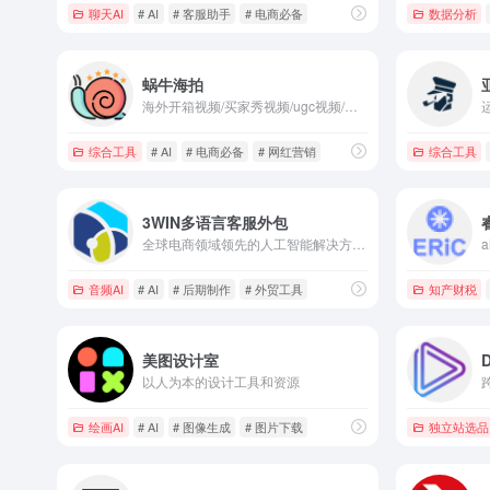
聊天AI
# AI
# 客服助手
# 电商必备
数据分析
蜗牛海拍
海外开箱视频/买家秀视频/ugc视频/亚马逊影响者视频，行业市占率第一
综合工具
# AI
# 电商必备
# 网红营销
综合工具
3WIN多语言客服外包
全球电商领域领先的人工智能解决方案提供商
音频AI
# AI
# 后期制作
# 外贸工具
知产财税
美图设计室
以人为本的设计工具和资源
绘画AI
# AI
# 图像生成
# 图片下载
独立站选品