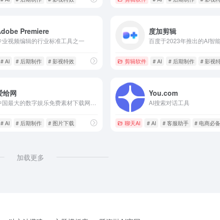
Adobe Premiere
度加剪辑
专业视频编辑的行业标准工具之一
百度于2023年推出的AI智
# AI
# 后期制作
# 影视特效
剪辑软件
# AI
# 后期制作
# 影视
爱给网
​You.com
中国最大的数字娱乐免费素材下载网站,免费提供免费的音效配乐|3D模型|视频|游戏素材资源下载
AI搜索对话工具
# AI
# 后期制作
# 图片下载
聊天AI
# AI
# 客服助手
# 电商必
加载更多