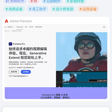
剪辑软件
# AI
# 后期制作
# 影视特效
# 电商必备
# 美工助手
# 设计师资源
# 运营必备
Adobe Premiere