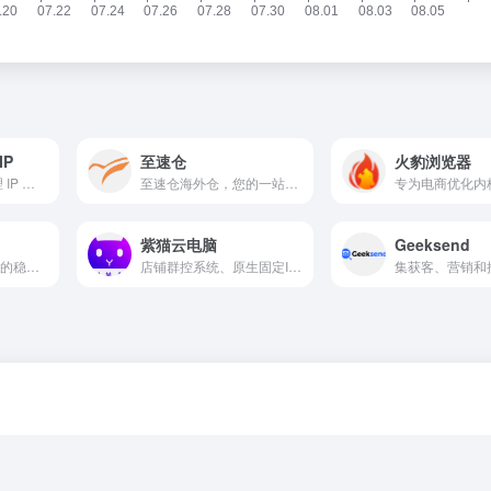
IP
至速仓
火豹浏览器
提供全球高匿名代理 IP 服务，涵盖动态住宅 IP、静态住宅 IP、移动代理 IP 及数据中心 IP
至速仓海外仓，您的一站式仓储专家
紫猫云电脑
Geeksend
盖全球200多个国家的稳定合作律师团队，为企业提供全面的知识产权服务
店铺群控系统、原生固定IP、账号个理操作、全球节点加速