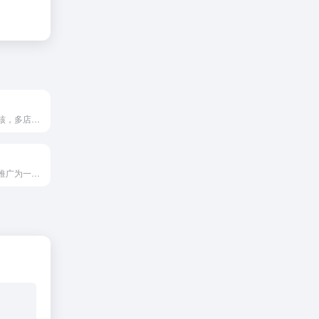
专为电商优化内核，多店铺防关联效果更好
集获客、营销和推广为一体的自动化邮件营销管理平台