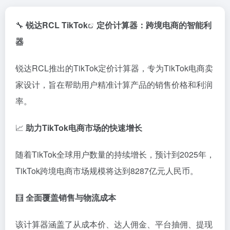
🔧
锐
达
RCL
TikTok
定价
计算
器：
跨
境
电
商
的
智能
利
器
锐
达
RCL
推出
的
TikTok
定价
计算
器，
专
为
TikTok
电
商
卖
家
设计，
旨
在
帮助
用户
精准
计算
产品
的
销售
价格
和
利润
率。
📈
助力
TikTok
电
商
市场
的
快速
增长
随着
TikTok
全球
用户
数量
的
持续
增长，
预计
到
2025
年，
TikTok
跨
境
电
商
市场
规模
将
达到
8287
亿
元
人民
币。
🧮
全面
覆盖
销售
与
物流
成本
该
计算
器
涵
盖了
从
成本
价、
达
人
佣金、
平台
抽
佣、
提
现