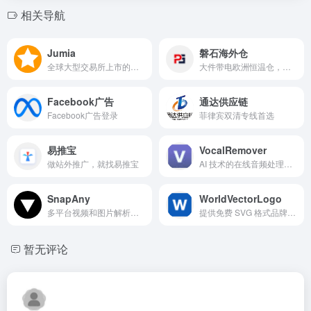
相关导航
Jumia
磐石海外仓
全球大型交易所上市的非洲科技创业公司，拥有多个线上垂直运营平台，在11个非洲国家提供服务
大件带电欧洲恒温仓，中大件，电池代发，售后维修，乌克兰头程运输服务
Facebook广告
通达供应链
Facebook广告登录
菲律宾双清专线首选
易推宝
VocalRemover
做站外推广，就找易推宝
AI 技术的在线音频处理平台
SnapAny
WorldVectorLogo
多平台视频和图片解析下载的在线工具
提供免费 SVG 格式品牌标志的平台
暂无评论