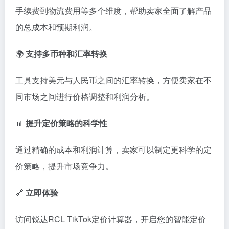
手续
费
到
物流
费用
等
多个
维
度，
帮助
卖
家
全面
了解
产品
的
总
成本
和
预期
利润。
🌍
支持
多
币
种
和
汇率
转换
工具
支持
美元
与
人民
币
之间
的
汇率
转换，
方便
卖
家
在
不
同
市场
之间
进行
价格
调整
和
利润
分析。
📊
提升
定价
策略
的
科学
性
通过
精确
的
成本
和
利润
计算，
卖
家
可以
制定
更
科学
的
定
价
策略，
提升
市场
竞争
力。
🔗
立即
体验
访问
锐
达
RCL
TikTok
定价
计算
器，
开启
您
的
智能
定价