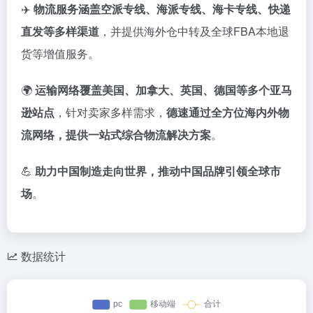
✈️
物流
服务
涵
盖
空
派
专线、
海派
专线、
海
卡
专线、
快递
直
发
等
多样
渠道
，
并
提供
海外
仓
中
转
及
全球
FBA
本地
退
货
等
增值
服务。
🌍
运输
网络
覆盖
美国、
加拿大、
英国、
德国
等
多个
亚马
逊
站
点
，
针对
卖
家
多样
需求，
德
速
通过
全
方位
海
内外
物
流
网络，
提供
一站
式
综合
物流
解决
方案
。
💪
助力
中国
制造
走向
世界，
推动
中国
品牌
引领
全球
市
场
。
数据统计