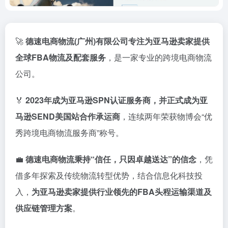
🚀
德
速
电
商
物流(
广州)
有限公司
专注
为
亚马逊
卖
家
提供
全球
FBA
物流
及
配套
服务
，
是
一家
专业
的
跨
境
电
商
物流
公司。
🏅
2023
年
成为
亚马逊
SPN
认证
服务
商，
并
正式
成为
亚
马逊
SEND
美国
站
合作
承运
商
，
连续
两
年
荣获
物
博
会“
优
秀
跨
境
电
商
物流
服务
商”
称号。
💼
德
速
电
商
物流
秉持“
信任，
只因
卓越
送
达”
的
信念
，
凭
借
多年
探索
及
传统
物流
转型
优势，
结合
信息
化
科技
投
入，
为
亚马逊
卖
家
提供
行业
领先
的
FBA
头
程
运输
渠道
及
供应
链
管理
方案
。