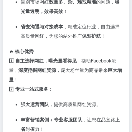
告别市场网红
数量多、杂、难找精准
的问题，
曝
光量透明，效果高效
！
省去沟通与对接成本
，精准定位行业，自由选择
高质量网红，为您的站外推广
保驾护航
！
🔥
核心优势
：
1️⃣
自主选择网红，曝光量看得见
：撬动Facebook流
量，
深度挖掘网红资源
，庞大粉丝量为商品带来
巨大增
量
！
2️⃣
专业一站式服务
：
强大运营团队
，提供高质量网红资源。
丰富营销案例
+
专业客服团队
，让您在品宣路上
省时省力
！