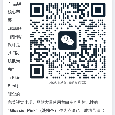
💄
品牌
核心审
美：
Glossie
r 的网站
设计是
其
“以
肌肤为
先”
（Skin
想做类似站点，微信扫码联系
First）
理念的
完美视觉体现。网站大量使用留白空间和标志性的
“Glossier Pink”（淡粉色）
作为点缀色，成功营造出