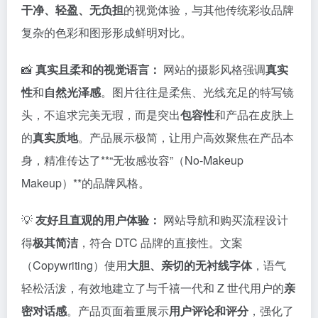
干净、轻盈、无负担
的视觉体验，与其他传统彩妆品牌
复杂的色彩和图形形成鲜明对比。
📸
真实且柔和的视觉语言：
网站的摄影风格强调
真实
性
和
自然光泽感
。图片往往是柔焦、光线充足的特写镜
头，不追求完美无瑕，而是突出
包容性
和产品在皮肤上
的
真实质地
。产品展示极简，让用户高效聚焦在产品本
身，精准传达了**“无妆感妆容”（No-Makeup
Makeup）**的品牌风格。
💡
友好且直观的用户体验：
网站导航和购买流程设计
得
极其简洁
，符合 DTC 品牌的直接性。文案
（Copywriting）使用
大胆、亲切的无衬线字体
，语气
轻松活泼，有效地建立了与千禧一代和 Z 世代用户的
亲
密对话感
。产品页面着重展示
用户评论和评分
，强化了