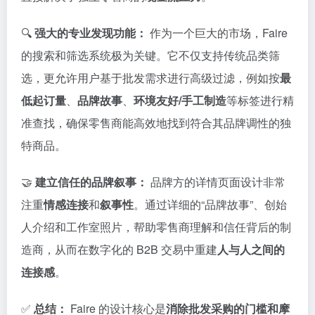
🔍
强大的专业发现功能：
作为一个巨大的市场，Faire
的搜索和筛选系统极为关键。它不仅支持传统品类筛
选，更允许用户基于批发需求进行高级过滤，例如按
最
低起订量
、
品牌故事
、
环境友好/手工制造
等标签进行精
准查找，确保零售商能高效地找到符合其品牌调性的独
特商品。
🤝
建立信任的品牌叙事：
品牌方的详情页面设计非常
注重
情感连接
和
叙事性
。通过详细的“品牌故事”、创始
人介绍和工作室照片，帮助零售商理解和信任背后的制
造商，从而在数字化的 B2B 交易中重建
人与人之间的
连接感
。
✅
总结：
Faire 的设计核心是
消除批发采购的门槛和摩