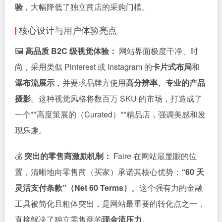
验
，大幅降低了独立商店的采购门槛。
核心设计与用户体验亮点
🖼️
高品质 B2C 级视觉体验：
网站界面极度干净、时
尚，采用类似 Pinterest 或 Instagram 的
卡片式布局
和
瀑布流展示
，并要求品牌方使用
高分辨率、专业的产品
摄影
。这种视觉风格将数百万 SKU 的市场，打造成了
一个**高度策展的（Curated）**精品店，强调美感和发
现乐趣。
💰
突出的零售商激励机制：
Faire 在网站最显眼的位
置，清晰地向零售商（买家）承诺其核心优势：
“60 天
灵活支付条款”（Net 60 Terms）
。这个强有力的金融
工具被简化且粗体突出，是网站最重要的转化点之一，
直接解决了独立零售商的
现金流压力
。