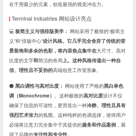
在于用最少的元素，创造最强的视觉冲击力。
Terminal Industries 网站设计亮点
💻
极简主义与强排版美学：
网站采用了极致的“极简主
义”和“排版中心”
设计风格。它几乎完全舍弃了传统的背
景装饰和多余的色彩，将内容焦点集中在
大尺寸、高对
比度的文字
和
简洁的布局
上。这种风格传递出一种自
信、理性且不妥协的
高端创意工作室形象。
⚫
黑白调性与高对比度：
网站使用了严格的
黑白单色
调（Monochrome）
。这种极致的
高对比度
设计不仅
确保了信息的可读性，更营造出一种
冷静、理性且具有
强烈艺术张力
的氛围。这种纯粹的色调选择，使得用户
必须将注意力完全集中于其提供的
服务和作品案例
，展
现了品牌的
专注性和专业性
。