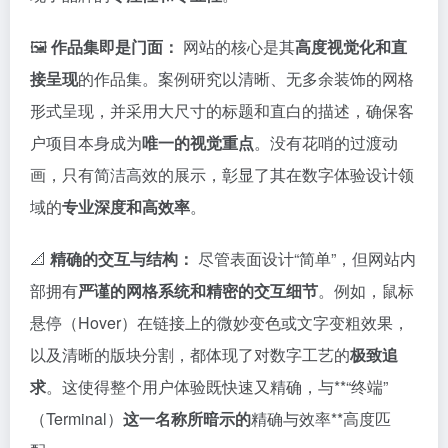
🖼️
作品集即是门面：
网站的核心是其
高度视觉化和直
接呈现
的作品集。案例研究以清晰、无多余装饰的网格
形式呈现，并采用大尺寸的标题和直白的描述，确保客
户项目本身成为
唯一的视觉重点
。没有花哨的过渡动
画，只有简洁高效的展示，彰显了其在数字体验设计领
域的
专业深度和高效率
。
📐
精确的交互与结构：
尽管表面设计“简单”，但网站内
部拥有
严谨的网格系统和精密的交互细节
。例如，鼠标
悬停（Hover）在链接上的微妙变色或文字变粗效果，
以及清晰的版块分割，都体现了对数字工艺的
极致追
求
。这使得整个用户体验既快速又精确，与**“终端”
（Terminal）
这一名称所暗示的
精确与效率**高度匹