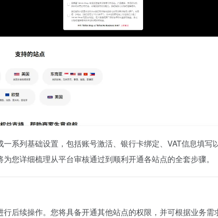
成
一系列
基础
设置，
包括
账
号
激活、
银行
卡
绑
定、
VAT
信息
填写
将
为
您
详细
梳理
从
平台
审核
通过
到
顺利
开通
各
站
点
的
全套
步骤。
进行
后
续
操作。
您
将
具备
开通
其他
站
点
的
权限，
并
可
根据
业务
需