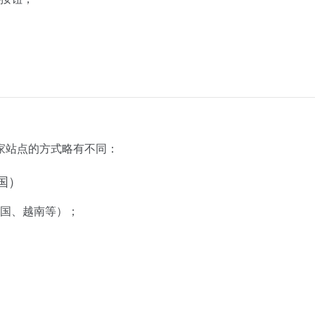
家
站
点
的
方式
略有
不同：
国）
国、
越南
等）；