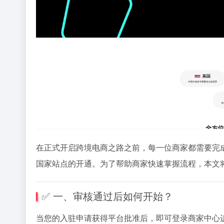
在
正式
开启
跨
境
电
商
之路
之前，
每一
位
商家
都
需要
完
国家
站
点
的
开通。
为了
帮助
商家
快速
掌握
流程，
本文
✅
一、
审核
通过
后
如何
开始？
当
您
的
入
驻
申请
获得
平台
批准
后，
即可
登录
商家
中心