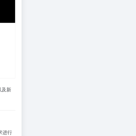
以及
新
求
进行