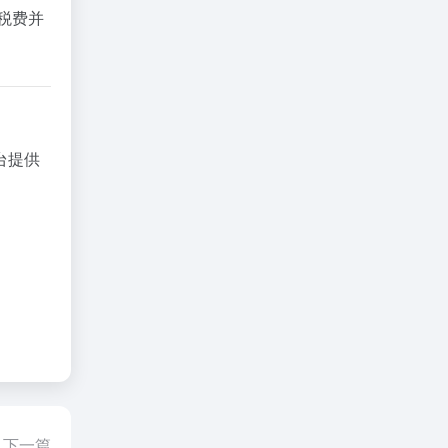
税
费
并
台
提供
下一篇