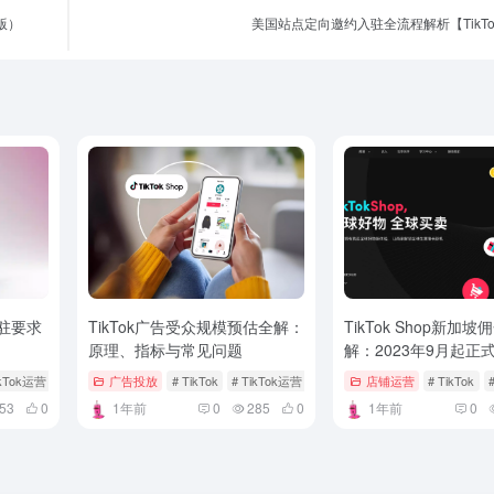
版）
美国站点定向邀约入驻全流程解析【TikTok
入驻要求
TikTok广告受众规模预估全解：
TikTok Shop新加
原理、指标与常见问题
解：2023年9月起正
ikTok运营
广告投放
# TikTok
# TikTok运营
店铺运营
# TikTok
53
0
1年前
0
285
0
1年前
0