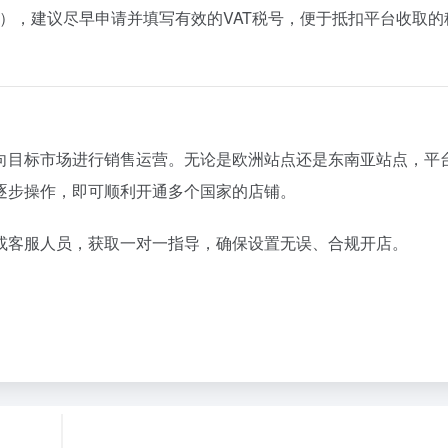
），
建议
尽早
申请
并
填写
有效
的
VAT
税
号，
便于
抵扣
平台
收取
的
向
目标
市场
进行
销售
运营。
无论
是
欧洲
站
点
还是
东南
亚
站
点，
平
逐步
操作，
即可
顺利
开通
多个
国家
的
店铺。
或
客
服
人员，
获取
一对
一
指导，
确保
设置
无误、
合
规
开
店。