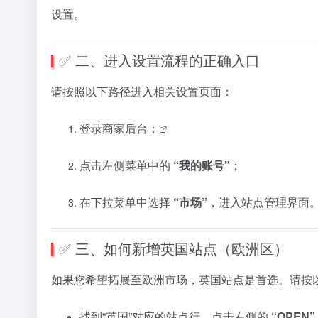
设置。
✅
二、
进入
设置
流程
的
正确
入口
请
按照
以下
路径
进入
相关
设置
页
面：
登录
商家
后台；
点
击
左侧
菜单
中的
“
我的
账
号”
；
在
下
拉
菜单
中
选择
“
市场”
，
进入
站
点
管理
界面
✅
三、
如何
新增
英国
站
点（
欧洲
区）
如果
您
希望
拓展
至
欧洲
市场，
英国
站
点
是
首
选。
请
按
找到“
英国”
对应
的
站
点
行，
点
击
右侧
的
“
OPEN”