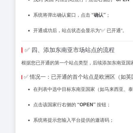
系统
将
弹出
确认
窗口，
点
击
“
确认”
；
开通
成功
后，
站
点
状态
会
显示
为“✅
已
开通”。
✅
四、
添加
东南
亚
市场
站
点
的
流程
根据
您
已
开通
的
第
一个
站
点
类型，
后
续
添加
东南
亚
国
✅
情况
一：
已
开通
的
首
个
站
点
是
欧洲
区（
如
英
在
列表
中选
中
目标
东南
亚
国家（
如
马来
西亚、
泰
点
击
该
国家
行
右侧
的
“
OPEN”
按钮；
系统
将
提示
您
输入
平台
提供
的
邀请
码；