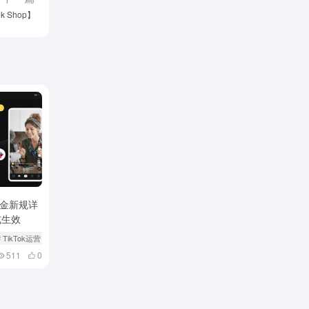
 Shop】
坡佣金新规详
式生效
# TikTok运营
511
0