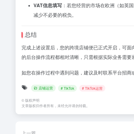
VAT
信息
填写
：
若
您
经营
的
市场
在
欧洲（
如
英国
减少
不必要
的
税负。
总结
完成
上述
设置
后，
您
的
跨
境
店铺
便
已
正式
开启，
可
面
的
后台
操作
流程
都
相对
清晰，
只需
根据
实际
业务
需要
如
您
在
操作
过程
中
遇到
问题，
建议
及时
联系
平台
招
商
店铺运营
# TikTok
# TikTok运营
©
版权声明
文章版权归作者所有，未经允许请勿转载。
上一篇