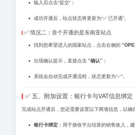
输入
后
点
击“
提交”；
成功
开通
后，
站
点
状态
将
更新
为“✅
已
开通”。
✅
情况
二：
首
个
开通
的是
东南
亚
站
点
找到
您
希望
进入
的
国家
站
点，
点
击
右侧
的
“
OPE
出现
确认
提示，
直接
点
击
“
确认”
；
系统
会
自动
完成
开通
流程，
状态
更新
为“✅”。
✅
五、
附加
设置：
银行
卡
与
VAT
信息
绑
定
完成
站
点
开通
后，
您
还
需要
设置
以下
两
项
信息，
以
确
银行
卡
绑
定
：
用于
接收
平台
结算
的
销售
收入，
建