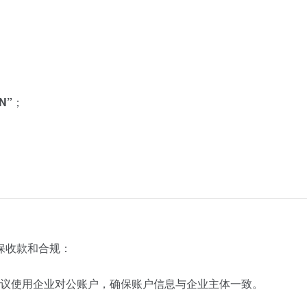
N”
；
保
收款
和合
规：
议
使用
企业
对
公
账户，
确保
账户
信息
与
企业
主体
一致。