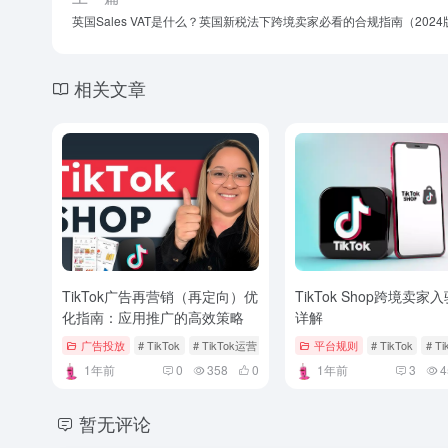
英国Sales VAT是什么？英国新税法下跨境卖家必看的合规指南（2024
相关文章
TikTok广告再营销（再定向）优
TikTok Shop跨境卖家
化指南：应用推广的高效策略
详解
广告投放
# TikTok
# TikTok运营
平台规则
# TikTok
# T
1年前
0
358
0
1年前
3
4
暂无评论