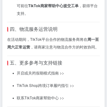
可
前往
TikTok
商家
帮助
中心
提交
工
单
，
获得
平台
支持。
四、
物流
服务
运营
说明
在
活动
期间，
TikTok
平台
合作
的
物流
服务
商
将
在
周一
至
周六
正常
运营
，
请
商家
注意
与
物流
合作
方
的
时效
协同。
五、
更多
参考
与
支持
链
接
开启
或
关闭
假期
模式
指南 >>
TikTok
Shop
跨
境
订单
履约
指引 >>
联系
TikTok
商家
帮助
中心 >>