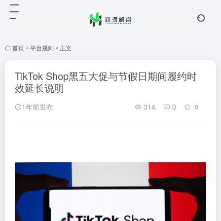
首页
•
平台规则
•
正文
TikTok Shop黑五大促与节假日期间履约时
效延长说明
1年前发布
314
0
0