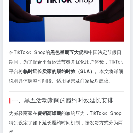
在
TikTok
Shop
的
黑色
星期五
大
促
和
中国
法定
节
假日
期间，
为了
配合
平台
运营
节奏
并
优
化
用户
体验，
TikTok
平台
将
临时
延长
卖
家
的
履约
时效（
SLA）
。
本文
将
详细
说明
具体
调整
时间
段、
适用
场景
及
商家
应对
建议。
一、
黑
五
活动
期间
的
履约
时效
延长
安排
为
减轻
商家
在
促销
高峰
期
的
履约
压力，
TikTok
Shop
特别
设定
了
如下
延长
履约
时间
机制，
按
发
货
方式
分为
两
类：