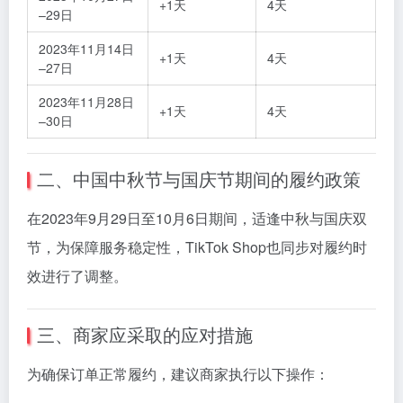
+
1
天
4
天
–
29
日
2023
年
11
月
14
日
+
1
天
4
天
–
27
日
2023
年
11
月
28
日
+
1
天
4
天
–
30
日
二、
中国
中秋
节
与
国庆
节
期间
的
履约
政策
在
2023
年
9
月
29
日
至
10
月
6
日
期间，
适
逢
中秋
与
国庆
双
节，
为
保障
服务
稳定
性，
TikTok
Shop
也
同步
对
履约
时
效
进行
了
调整。
三、
商家
应
采取
的
应对
措施
为
确保
订单
正常
履约，
建议
商家
执行
以下
操作：