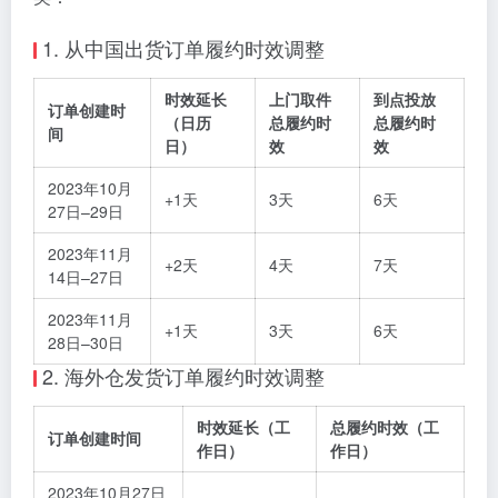
1.
从
中国
出货
订单
履约
时效
调整
时效
延长
上门
取
件
到
点
投放
订单
创建
时
（
日历
总
履约
时
总
履约
时
间
日）
效
效
2023
年
10
月
+
1
天
3
天
6
天
27
日–
29
日
2023
年
11
月
+
2
天
4
天
7
天
14
日–
27
日
2023
年
11
月
+
1
天
3
天
6
天
28
日–
30
日
2.
海外
仓
发
货
订单
履约
时效
调整
时效
延长（
工
总
履约
时效（
工
订单
创建
时间
作
日）
作
日）
2023
年
10
月
27
日