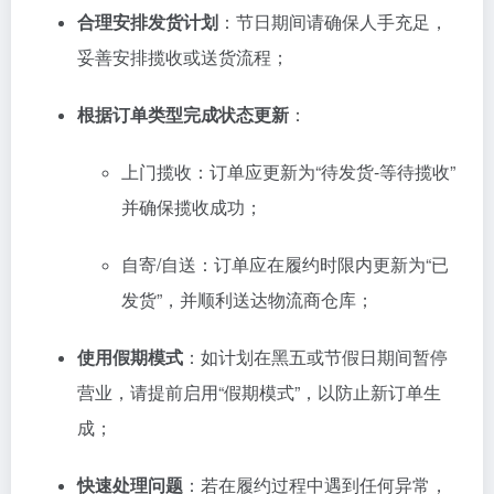
合理
安排
发
货
计划
：
节日
期间
请
确保
人手
充足，
妥善
安排
揽
收
或
送货
流程；
根据
订单
类型
完成
状态
更新
：
上门
揽
收：
订单
应
更新
为“
待发
货-
等待
揽
收”
并
确保
揽
收
成功；
自
寄/
自
送：
订单
应
在
履约
时限
内
更新
为“
已
发
货”，
并
顺利
送
达
物流
商
仓库；
使用
假期
模式
：
如
计划
在
黑
五
或
节
假日
期间
暂停
营业，
请
提前
启用“
假期
模式”，
以
防止
新
订单
生
成；
快速
处理
问题
：
若
在
履约
过程
中
遇到
任何
异常，