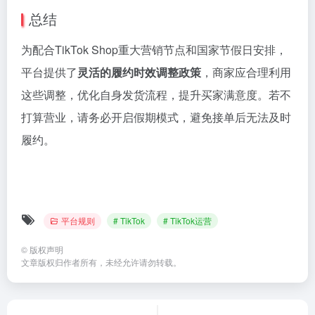
总结
为
配合
TikTok
Shop
重大
营
销
节点
和
国家
节
假日
安排，
平台
提供
了
灵活
的
履约
时效
调整
政策
，
商家
应
合理
利用
这些
调整，
优
化
自身
发
货
流程，
提升
买
家
满意
度。
若
不
打算
营业，
请
务必
开启
假期
模式，
避免
接
单
后
无法
及时
履约。
平台规则
# TikTok
# TikTok运营
©
版权声明
文章版权归作者所有，未经允许请勿转载。