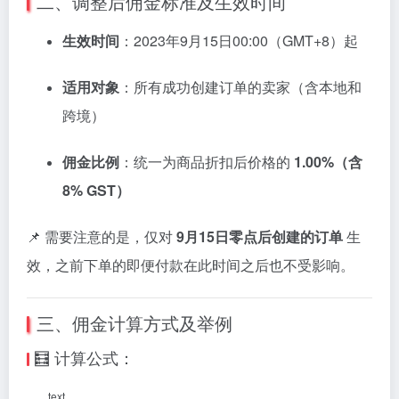
二、
调整
后
佣金
标准
及
生效
时间
生效
时间
：
2023
年
9
月
15
日
00:
00（
GMT+
8）
起
适用
对象
：
所有
成功
创建
订单
的
卖
家（
含
本地
和
跨
境）
佣金
比例
：
统一
为
商品
折扣
后
价格
的
1.00%（
含
8%
GST）
📌
需要
注意
的是，
仅
对
9
月
15
日
零点
后
创建
的
订单
生
效，
之前
下
单
的
即便
付款
在此
时间
之后
也
不受
影响。
三、
佣金
计算
方式
及
举例
🧮
计算
公式：
text