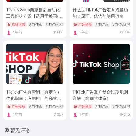
TikTok Shop商家售后自动化
什么是TikTok广告定向拓量功
工具解决方案【适用于英国/东
能？原理、优势与使用指南
南亚】
店铺运营
# TikTok
# TikTok运营
广告投放
# TikTok
# TikTok运营
1年前
620
1年前
294
TikTok广告再营销（再定向）
TikTok广告账户受众过期规则
优化指南：应用推广的高效策
详解（附预防建议）
略
广告投放
# TikTok
# TikTok运营
广告投放
# TikTok
# TikTok运营
1年前
357
1年前
345
暂无评论