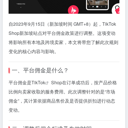
自
2023
年
9
月
15
日（
新加坡
时间
GMT+
8）
起，
TikTok
Shop
新加坡
站
点
对
平台
佣金
政策
进行
调整。
这项
变动
将
影响
所有
本地
及
跨
境
卖
家，
本文
将
带
您
了解
此次
规则
变化
的
核心
内容
与
影响。
一、
平台
佣金
是
什么？
平台
佣金
是
TikTok
Shop
在
订单
成功
后，
按
产品
价格
比例
向
卖
家
收取
的
服务
费用。
此次
调整
针对
的是“
市场
佣金”，
其
计算
依据
商品
售价
及
是否
提供
折扣
进行
动态
变动。