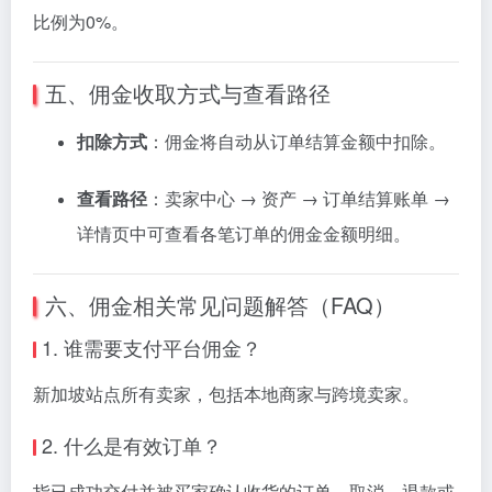
比例
为
0%。
五、
佣金
收取
方式
与
查看
路径
扣除
方式
：
佣金
将
自动
从
订单
结算
金额
中
扣除。
查看
路径
：
卖
家
中心 →
资产 →
订单
结算
账单 →
详情
页
中
可
查看
各
笔
订单
的
佣金
金额
明细。
六、
佣金
相关
常见
问题
解答（
FAQ）
1.
谁
需要
支付
平台
佣金？
新加坡
站
点
所有
卖
家，
包括
本地
商家
与
跨
境
卖
家。
2.
什么
是
有效
订单？
指
已
成功
交付
并
被
买
家
确认
收
货
的
订单，
取消、
退款
或