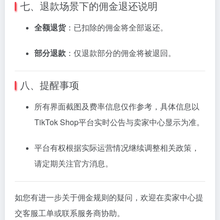
七、
退款
场景
下
的
佣金
退还
说明
全
额
退
货
：
已
扣除
的
佣金
将
全部
返
还。
部分
退款
：
仅
退款
部分
的
佣金
将
被
退回。
八、
提醒
事项
所有
界面
截
图
及
费
率
信息
仅
作
参考，
具体
信息
以
TikTok
Shop
平台
实
时
公告
与
卖
家
中心
显示
为
准。
平台
有权
根据
实际
运营
情况
继续
调整
相关
政策，
请
定期
关注
官方
消息。
如
您
有
进一步
关于
佣金
规则
的
疑问，
欢迎
在
卖
家
中心
提
交
客
服
工
单
或
联系
服务
商
协助。