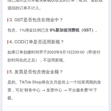
退回
的
订单
不计
入。
3.
GST
是否
包含
在
佣金
中？
包含。
1%
佣金
比例
已
含
8%
新加坡
消费
税（
GST）
。
4.
COD
订单
是否
适用
新
规？
如果
订单
创建
时间
早
于
2023
年
9
月
15
日
00:
00（
即使
付
款
时间
在此
之后），
不
适用
新
规。
5.
发票
是否
包含
佣金
金额？
是
的。
TikTok
Shop
将
在
次
月
提供
上
一个
结算
周期
的
发
票，
可在“
财务
中心 →
发票
中心 →
平台
服务
费”
中
下
载。