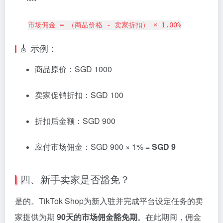
市场佣金 = （商品价格 - 卖家折扣） × 1.00%
🎸
示例：
商品
原
价：
SGD
1000
卖
家
促销
折扣：
SGD
100
折扣
后
金额：
SGD
900
应付
市场
佣金：
SGD
900 ×
1% =
SGD
9
四、
新手
卖
家
是否
豁免？
是
的。
TikTok
Shop
为
新入
驻
并
完成
平台
设定
任务
的
卖
家
提供
为期
90
天
的
市场
佣金
豁免
期
。
在此
期间，
佣金