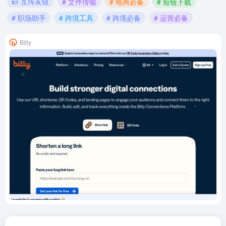
互传友链
# 文件传输
# 电商必备
# 短链下载
# 职场助手
# 跨境工具
# 跨境必备
# 运营必备
Bitly