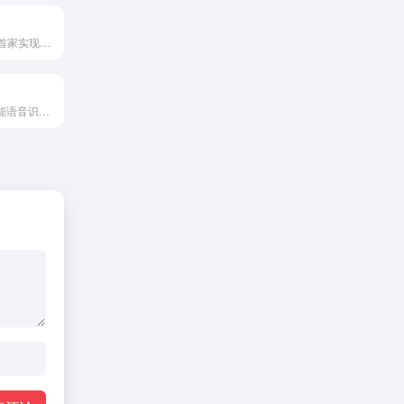
德豪卡派是国内首家实现线上实时报价和下单的欧洲卡派业务平台，业务已经覆盖欧洲95%的地址
AI自动剪辑、智能语音识别、批量处理