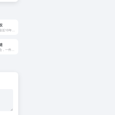
权
专注知识产权行业近10年，一站式办理国内外商标注册，专利申请，版权登记、侵权和解等
链
中大件自营海外仓，一件代发 FBA中转 自提 退货换标 头程海运，订单零时差发